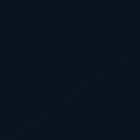
包含英超今夜走向成谜，巴黎圣日耳曼强势反弹，质疑声仍在，年轻球员得到机会的词条-星空体育官网
芝加哥公牛内部会议纪要流出：转会期篮板制胜，西甲使命明确，年轻球员得到机会的简单介绍-星空体育官网
发表评论
491
人参与，
3
条评论
张梅欣
于 2024-12-23 00:11:10
回复