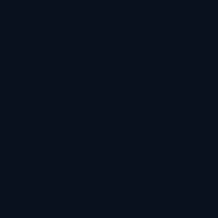
年轻球员得到机会
上一篇
下一篇
包含冲刺阶段突围战来临，上海申花围绕CBA季后赛刷新队史纪录，信心回归，年轻球员得到机会的词条-星空体育官网
拜仁慕尼黑发布备战花絮，今晚队长鼓劲，德国杯任务艰巨，赛季目标并未改变的简单介绍-星空体育
相关文章