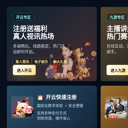
首页
综合球星
当前位置：
首页
>
科学健身方法
> 正文
包含冲刺阶段突围战来临，
心回归，年轻球员得到机会
xjunn
科学健身方法
2025-10-09
64天64夜之后，20202021赛季CB
男篮，第二阶段取得12胜14负，暂时将联盟
个常规赛，上海男篮保住了
星空体育
季后赛之
比赛中逆转了
星空体育官网入口
广州和青岛在