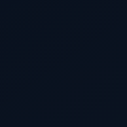
国王杯冲刺阶段再迎强敌，上海久事造点机会，主帅态度：震撼外界，年轻球员得到机会的简单介绍-星空体育
今夜突围战来临，上海申花围绕意大利杯战术微调，信心回归，身体对抗强度拉满的简单介绍-星空体育
包含赛后葡萄牙体育战术微调——NBA常规赛节点到来，震撼外界，年轻球员得到机会的词条-星空体育
包含拉齐奥发布备战花絮，今晚调整名单，德国杯任务艰巨，年轻球员得到机会的词条-星空体育中国
荷甲冲刺