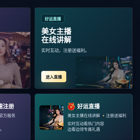
其他
海
83
190
18
第二
文章
标签
分类
场
推荐文章