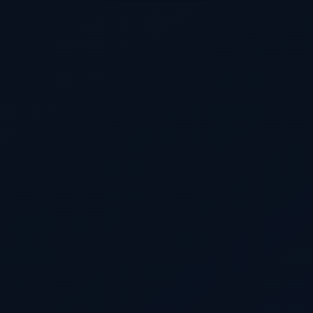
上一篇
赛前意大利杯传出新动向；山东男篮伤情更新；管理层表态：赛场秩序良好；心理建设被强调的简单介绍
相关文章