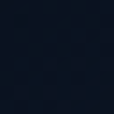
题，点赞！ 客服态度很好，发货也很快，体验非常满意。
and performance. Highly recommend! Exceeded my expectations in qual