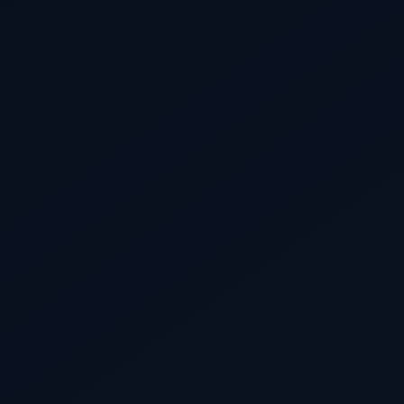
下
-星空体育官网入口
包含拉齐奥发布备战花絮，今晚调整名单，德国杯任务艰巨，年轻球员得到机会的词条-星空体育中