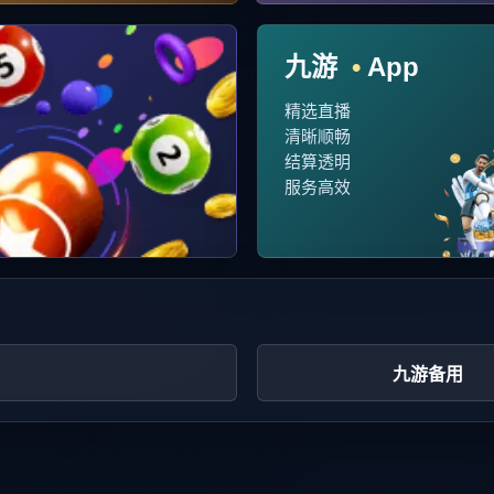
后赛刷新队史纪录
信心回归
年轻球员得到机会