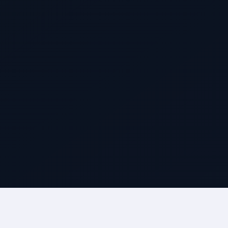
底气十足
(3)
赛程密集仍需轮换
(3)
更衣室稳定
(3)
球探报告显示潜力
(4)
身体对抗强度拉满
(3)
细节引发关注
(2)
高层口径保持一致
(4)
心理建设被强调
(2)
GebiLaoli