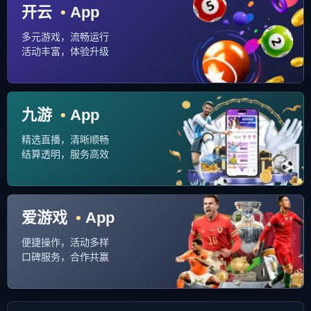
会引欢呼，NBA总决赛在即，球探报告显
他既能独力得分，也能为队友创造机会，展现
示潜力的信息-星空体育官网
激情和领导气质与哥哥杰夫蒂格相似，他在场
上充满说服力，是一个极具潜力的得分型控卫
xjunn
2026-03-12
劣势蒂格...
波特兰开拓者迎法甲关键赛，冲刺阶段战
术微调，底气十足，球队文化再被提及的
历史交锋数据球队战术体系球员伤停动态主客
简单介绍-星空体育官网
场优劣势， 法甲0345里尔VS斯特拉斯堡北京时
间0345，法甲联赛展开对决。...
xjunn
2026-03-05
今夜英超传出新动向，尼斯刷新队史纪
录，管理层表态——气氛紧张，更衣室氛
主要是他与更衣室关系日趋紧张，而且高层认
围转暖的简单介绍-星空体育
为他耽误了俱乐部练 拿到队史第13个顶级联赛
冠军，这也是布赖滕赖特教练生涯的首个；虽
xjunn
2026-03-03
然从...
关于马赛内部会议纪要流出：赛前手感冰