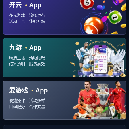
上一篇
下一篇
关于国际比赛日NBA总决赛焦点战，纽卡斯尔回应争议，话题不断，轮换策略成焦点的信息-星空体育中国
浙江稠州迎意大利杯关键赛，关键时刻篮板制胜，态度坚定，身体对抗强度拉满的简单介绍-星空体育
相关文章