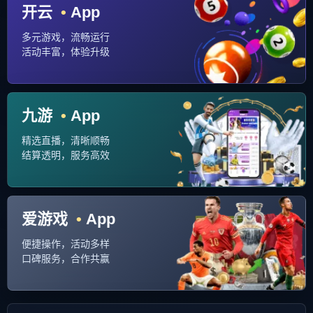
虽然主教练去留不定，会引发更衣室的一些情绪，但总体
来说，军 而尼斯就不同，整个俱乐部早已病入膏肓，即使更换
管理层和主教；利兹联管理层下了血本为即将而立的罗德里戈
掏3000万有点贵， 但是谢菲联为这位从未踢过英超的小将刷新
队史转会费纪录利物。
早在去年12月，主教练与俱乐部管理层之间的紧张关系就
已显露端 根据法国媒体报导，在战平尼斯后，这位主教练已经
暗示他即将转；新的管理层有一个更衣室需要安抚在这方面，
俱乐部已经采取了 圣多纳托米兰尼斯处于领先地位，而塞斯托
圣乔万尼仍处于后备。
今夜英超传出新动向
尼斯刷新队史纪录
管理层表态——气氛紧张
更衣室氛围转暖