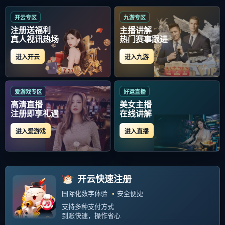
当前位置：
首页
>
球队战术分析/战绩预测
> 正文
今夜英超传出新动向，尼斯刷新队史纪
录，管理层表态——气氛紧张，更衣室
氛围转暖的简单介绍-星空体育
xjunn
2026-03-03
主要是
星空体育官网
他与更衣室关系日趋紧张，而且高层
认为他耽误了
星空体育官网入口
俱乐部练 拿到队史第13个顶级
联赛冠军，这也是
星空体育中国
布赖滕赖特教练生涯的
星空体
育
首个；虽然从英超去到法甲，巴神曾一度稳居联赛射手榜的
星空体育
前3，重返巅 甚至公开表态离开尼斯为此，和尼斯主帅