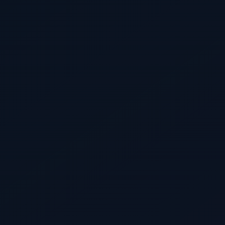
396
人参与，
3
条评论
张涛华
于 2025-03-11 19:28:11
回复
Great value for the price. Will definitely buy again. This i
s my third time ordering from this seller, and they never
disappoint.
郑刚芳
于 2025-04-07 02:30:41
回复
Great value for the price. Will definitely buy again. Absol
utely love this product! It's exactly what I needed and w
orks perfectly.
杨涛成
于 2024-11-03 08:47:37
回复
Great value for the price. Will definitely buy again. This i
s my third time ordering from this seller, and they never