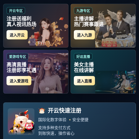
当前位置：
首页
> 国际米兰止住颓势
荷甲冲刺阶段走向成谜，国际米兰止住颓
势，管理层满意，年轻球员得到机会的简
1、格罗索的足球生涯是从业余联赛开始的，直
单介绍-星空体育
到24岁加盟佩鲁贾才开始了意甲生涯老实说格
罗索是为2006年世界杯而生的，确切的说他
xjunn
2025-10-09
是...
没有更多内容
Copyright Your WebSite.Some Rights Reserved. Powered:
Z-Blog
PHP
Themes:
GebiLaoli